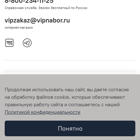
8-800-234-11-25
Справочная служба. Звонок бесплатный по России
vipzakaz@vipnabor.ru
интернет-магазин
Продолжая использовать наш сайт, вы даете согласие
на обработку файлов cookie, которые обеспечивают
правильную работу сайта и соглашаетесь с нашей
Политикой конфиденциальности
© 2009-2026 vipnabor.ru Любое использование контента без
письменного разрешения запрещено
Понятно