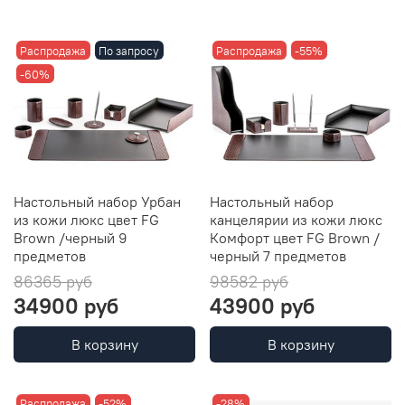
Распродажа
По запросу
Распродажа
-55%
-60%
Настольный набор Урбан
Настольный набор
из кожи люкс цвет FG
канцелярии из кожи люкс
Brown /черный 9
Комфорт цвет FG Brown /
предметов
черный 7 предметов
86365 руб
98582 руб
34900 руб
43900 руб
В корзину
В корзину
Распродажа
-52%
-28%