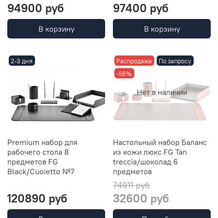
94900 руб
97400 руб
В корзину
В корзину
2-3 дня
Распродажа
По запросу
-56%
Нет в наличии
Premium набор для
Настольный набор Баланс
рабочего стола 8
из кожи люкс FG Tan
предметов FG
treccia/шоколад 6
Black/Cuoietto №7
предметов
74911 руб
120890 руб
32600 руб