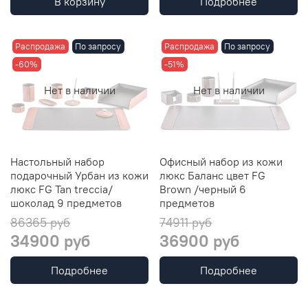
В корзину
Подробнее
Распродажа
По запросу
Распродажа
По запросу
-60%
-51%
Нет в наличии
Нет в наличии
Настольный набор
Офисный набор из кожи
подарочный Урбан из кожи
люкс Баланс цвет FG
люкс FG Tan treccia/
Brown /черный 6
шоколад 9 предметов
предметов
86365 руб
74911 руб
34900 руб
36900 руб
Подробнее
Подробнее