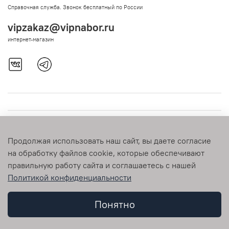
Справочная служба. Звонок бесплатный по России
vipzakaz@vipnabor.ru
интернет-магазин
Продолжая использовать наш сайт, вы даете согласие
на обработку файлов cookie, которые обеспечивают
правильную работу сайта и соглашаетесь с нашей
Политикой конфиденциальности
© 2009-2026 vipnabor.ru Любое использование контента без
письменного разрешения запрещено
Понятно