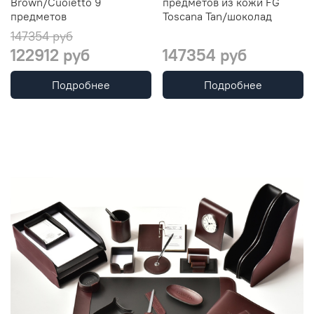
Brown/Cuoietto 9
предметов из кожи FG
предметов
Toscana Tan/шоколад
147354 руб
122912 руб
147354 руб
Подробнее
Подробнее