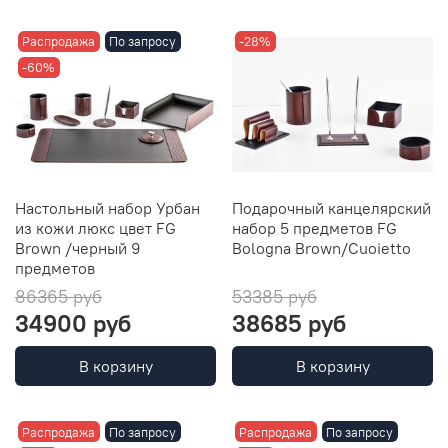
Распродажа
По запросу
-28%
-60%
Настольный набор Урбан
Подарочный канцелярский
из кожи люкс цвет FG
набор 5 предметов FG
Brown /черный 9
Bologna Brown/Cuoietto
предметов
86365 руб
53385 руб
34900 руб
38685 руб
В корзину
В корзину
Распродажа
По запросу
Распродажа
По запросу