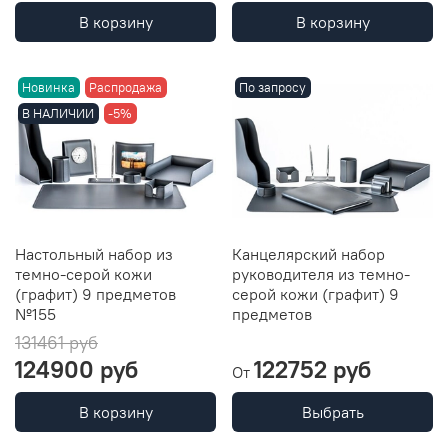
В корзину
В корзину
Новинка
Распродажа
По запросу
В НАЛИЧИИ
-5%
Настольный набор из
Канцелярский набор
темно-серой кожи
руководителя из темно-
(графит) 9 предметов
серой кожи (графит) 9
№155
предметов
131461 руб
124900 руб
122752 руб
От
В корзину
Выбрать