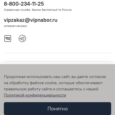
8-800-234-11-25
Справочная служба. Звонок бесплатный по России
vipzakaz@vipnabor.ru
интернет-магазин
Продолжая использовать наш сайт, вы даете согласие
на обработку файлов cookie, которые обеспечивают
правильную работу сайта и соглашаетесь с нашей
Политикой конфиденциальности
© 2009-2026 vipnabor.ru Любое использование контента без
письменного разрешения запрещено
Понятно