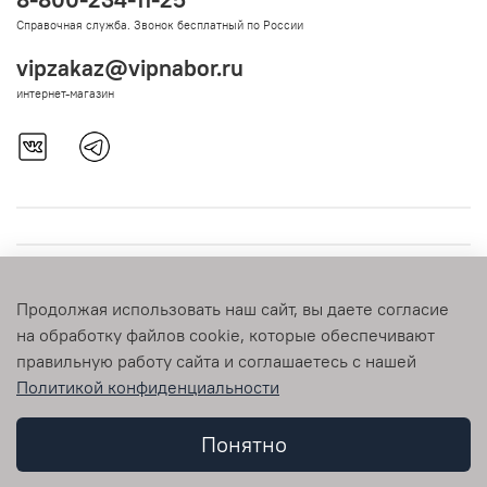
Справочная служба. Звонок бесплатный по России
vipzakaz@vipnabor.ru
интернет-магазин
Продолжая использовать наш сайт, вы даете согласие
на обработку файлов cookie, которые обеспечивают
правильную работу сайта и соглашаетесь с нашей
Политикой конфиденциальности
© 2009-2026 vipnabor.ru Любое использование контента без
письменного разрешения запрещено
Понятно