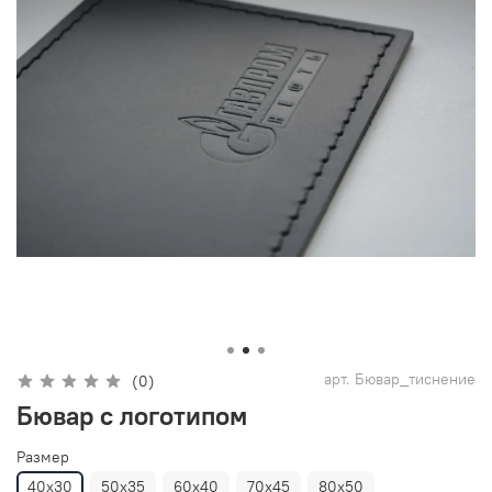
арт.
Бювар_тиснение
(0)
Бювар с логотипом
Размер
40х30
50х35
60х40
70х45
80х50