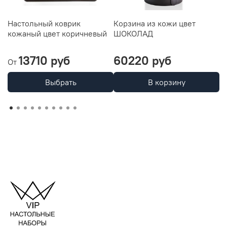
Настольный коврик
Корзина из кожи цвет
Л
кожаный цвет коричневый
ШОКОЛАД
к
13710 руб
60220 руб
2
От
Выбрать
В корзину