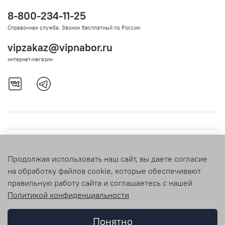
8-800-234-11-25
Справочная служба. Звонок бесплатный по России
vipzakaz@vipnabor.ru
интернет-магазин
Продолжая использовать наш сайт, вы даете согласие
на обработку файлов cookie, которые обеспечивают
правильную работу сайта и соглашаетесь с нашей
Политикой конфиденциальности
© 2009-2026 vipnabor.ru Любое использование контента без
письменного разрешения запрещено
Понятно