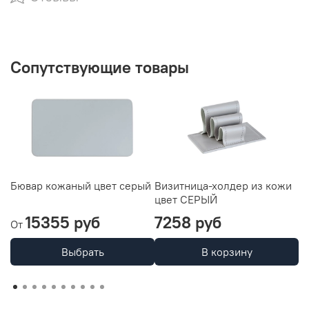
Сопутствующие товары
Бювар кожаный цвет серый
Визитница-холдер из кожи
Д
цвет СЕРЫЙ
и
15355 руб
7258 руб
1
От
Выбрать
В корзину