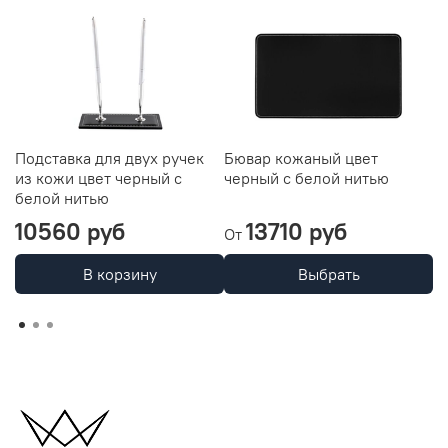
Подставка для двух ручек
Бювар кожаный цвет
Л
из кожи цвет черный с
черный с белой нитью
к
белой нитью
н
10560 руб
13710 руб
5
От
В корзину
Выбрать