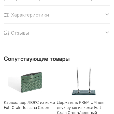
Характеристики
Отзывы
Сопутствующие товары
Кардхолдер ЛЮКС из кожи
Держатель PREMIUM для
П
Full Grain Toscana Green
двух ручек из кожи Full
н
Grain Green/зеленый
из