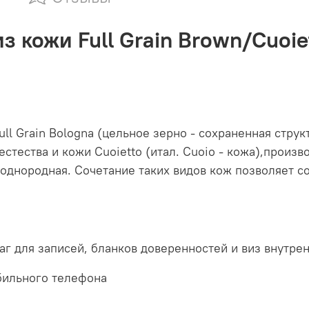
з кожи Full Grain Brown/Cuoi
ll Grain Bologna (цельное зерно - сохраненная стру
стества и кожи Cuoietto (итал. Cuoio - кожа),произв
однородная. Сочетание таких видов кож позволяет с
г для записей, бланков доверенностей и виз внутре
бильного телефона