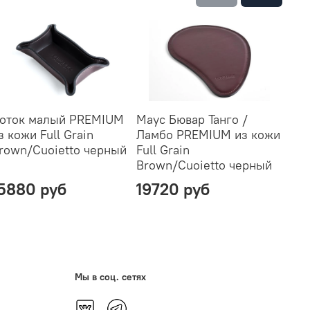
оток малый PREMIUM
Маус Бювар Танго /
Подс
з кожи Full Grain
Ламбо PREMIUM из кожи
руче
rown/Cuoietto черный
Full Grain
Full 
Brown/Cuoietto черный
Brow
5880 руб
19720 руб
154
Мы в соц. сетях