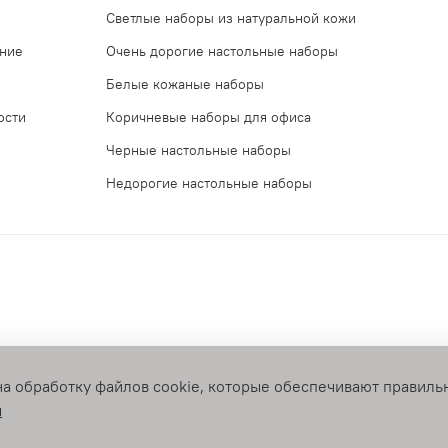
Светлые наборы из натуральной кожи
ение
Очень дорогие настольные наборы
Белые кожаные наборы
ости
Коричневые наборы для офиса
Черные настольные наборы
Недорогие настольные наборы
на обработку файлов cookie, которые обеспечивают правиль
з письменного разрешения запрещено
и