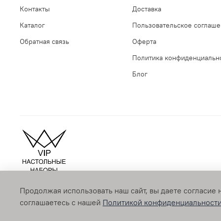
Контакты
Доставка
Каталог
Пользовательское соглаш
Обратная связь
Оферта
Политика конфиденциальн
Блог
Продолжая использовать наш сайт, вы даете согласие 
© 2009-2026 vipnabor.ru Любое использование контента бе
соглашаетесь с нашей
Политикой конфиденциальност