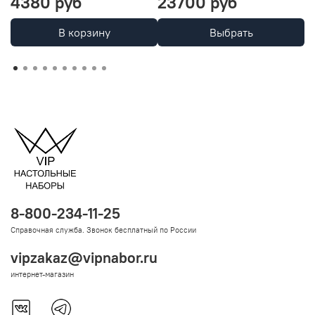
4380 руб
23700 руб
1
В корзину
Выбрать
8-800-234-11-25
Справочная служба. Звонок бесплатный по России
vipzakaz@vipnabor.ru
интернет-магазин