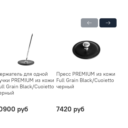
ержатель для одной
Пресс PREMIUM из кожи
ЧАСЫ
учки PREMIUM из кожи
Full Grain Black/Cuoietto
подс
ull Grain Black/Cuoietto
черный
кожи
ерный
Blac
0900 руб
7420 руб
400