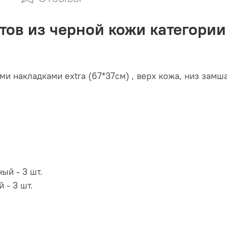
тов из черной кожи категории 
и накладками extra (67*37см) , верх кожа, низ замш
ый - 3 шт.
 - 3 шт.