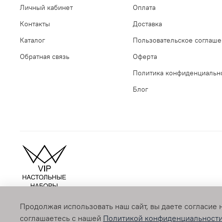
Личный кабинет
Оплата
Контакты
Доставка
Каталог
Пользовательское соглаш
Обратная связь
Оферта
Политика конфиденциальн
Блог
Продолжая использовать наш сайт, вы даете согласие 
© 2009-2026 vipnabor.ru Любое использование контента бе
соглашаетесь с нашей
Политикой конфиденциальност