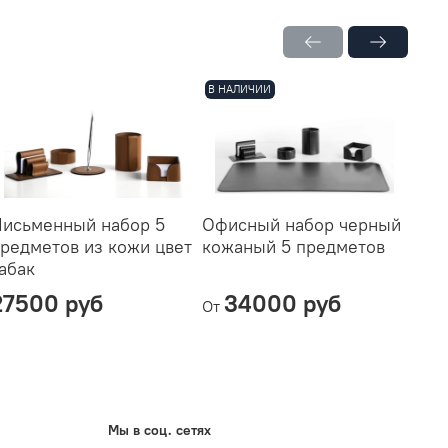
В НАЛИЧИИ
В НА
исьменный набор 5
Офисный набор черный
Нас
редметов из кожи цвет
кожаный 5 предметов
пре
абак
чер
27500 руб
34000 руб
34
От
Мы в соц. сетях