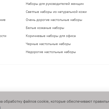
Наборы для руководителей женщин
Светлые наборы из натуральной кожи
ение
Очень дорогие настольные наборы
Белые кожаные наборы
ости
Коричневые наборы для офиса
Черные настольные наборы
Недорогие настольные наборы
на обработку файлов cookie, которые обеспечивают правиль
з письменного разрешения запрещено
и