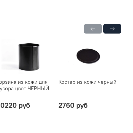
орзина из кожи для
Костер из кожи черный
Лото
усора цвет ЧЕРНЫЙ
из к
0220 руб
2760 руб
210