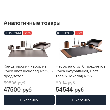
Аналогичные товары
В НАЛИЧИИ
-20%
В НАЛИЧИИ
-20%
Канцелярский набор из
Набор на стол 6 предметов,
Н
кожи цвет шоколад №22, 6
кожа натуральная, цвет
ц
предметов
табак/шоколад №22
59506 руб
68114 руб
6
47500 руб
54544 руб
В корзину
В корзину