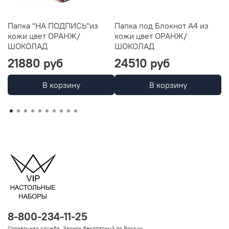
Папка "НА ПОДПИСЬ"из
Папка под Блокнот А4 из
К
кожи цвет ОРАНЖ/
кожи цвет ОРАНЖ/
н
ШОКОЛАД
ШОКОЛАД
О
21880 руб
24510 руб
1
В корзину
В корзину
8-800-234-11-25
Справочная служба. Звонок бесплатный по России