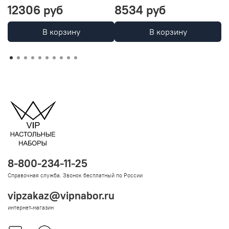
12306 руб
8534 руб
2
В корзину
В корзину
8-800-234-11-25
Справочная служба. Звонок бесплатный по России
vipzakaz@vipnabor.ru
интернет-магазин