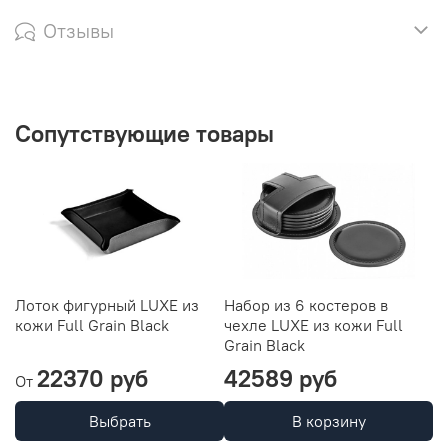
Отзывы
Сопутствующие товары
Лоток фигурный LUXE из
Набор из 6 костеров в
П
кожи Full Grain Black
чехле LUXE из кожи Full
Fu
Grain Black
22370 руб
42589 руб
9
От
Выбрать
В корзину