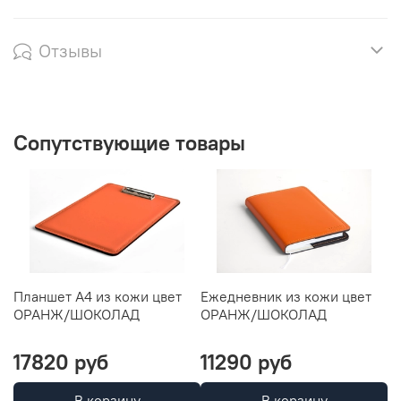
Отзывы
Сопутствующие товары
Планшет А4 из кожи цвет
Ежедневник из кожи цвет
Л
ОРАНЖ/ШОКОЛАД
ОРАНЖ/ШОКОЛАД
и
Ш
17820 руб
11290 руб
1
В корзину
В корзину