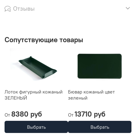
Отзывы
Сопутствующие товары
Лоток фигурный кожаный
Бювар кожаный цвет
В
ЗЕЛЕНЫЙ
зеленый
ц
8380 руб
13710 руб
6
От
От
Выбрать
Выбрать