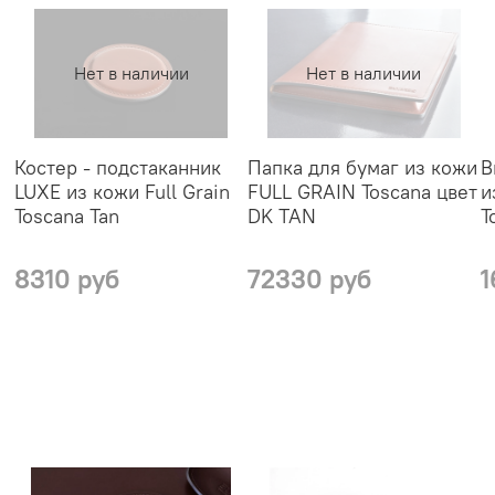
Нет в наличии
Нет в наличии
Костер - подстаканник
Папка для бумаг из кожи
В
LUXE из кожи Full Grain
FULL GRAIN Toscana цвет
и
Toscana Tan
DK TAN
T
8310 руб
72330 руб
1