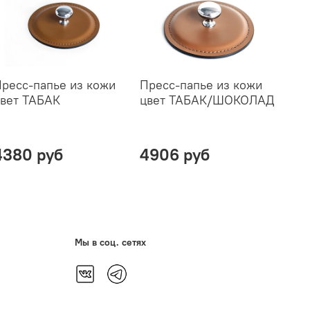
ресс-папье из кожи
Пресс-папье из кожи
Пре
вет ТАБАК
цвет ТАБАК/ШОКОЛАД
из к
Tosc
шок
4380 руб
4906 руб
74
Мы в соц. сетях