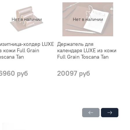
Нет в наличии
Нет в наличии
изитница-холдер LUXE
Держатель для
Ежед
з кожи Full Grain
календаря LUXE из кожи
кожи
oscana Tan
Full Grain Toscana Tan
Tan
6960 руб
20097 руб
205