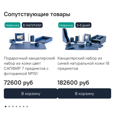
Сопутствующие товары
Новинка
В НАЛИЧИИ
Новинка
3-5 дней
Подарочный канцелярский
Канцелярский набор из
Н
набор из кожи цвет
синей натуральной кожи 16
ц
САПФИР 7 предметов с
предметов
№
фоторамкой №151
5
72600 руб
182600 руб
4
В корзину
В корзину