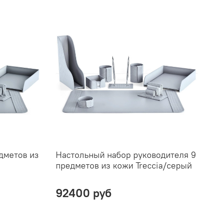
дметов из
Настольный набор руководителя 9
Н
предметов из кожи Treccia/серый
п
92400 руб