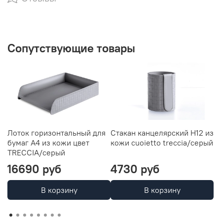
Сопутствующие товары
Лоток горизонтальный для
Стакан канцелярский H12 из
С
бумаг А4 из кожи цвет
кожи cuoietto treccia/серый
t
TRECCIA/серый
16690 руб
4730 руб
4
В корзину
В корзину