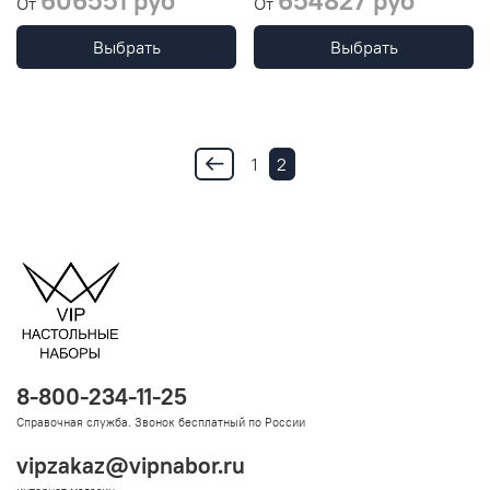
606551 руб
654827 руб
От
От
Выбрать
Выбрать
1
2
8-800-234-11-25
Справочная служба. Звонок бесплатный по России
vipzakaz@vipnabor.ru