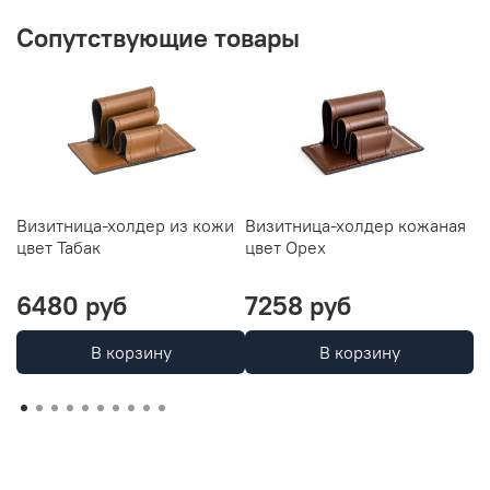
Сопутствующие товары
Визитница-холдер из кожи
Визитница-холдер кожаная
Л
цвет Табак
цвет Орех
ц
6480 руб
7258 руб
О
В корзину
В корзину