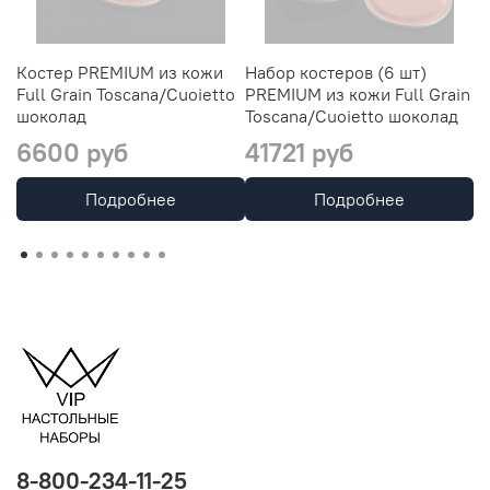
Костер PREMIUM из кожи
Набор костеров (6 шт)
Е
Full Grain Toscana/Cuoietto
PREMIUM из кожи Full Grain
ко
шоколад
Toscana/Cuoietto шоколад
T
6600 руб
41721 руб
1
Подробнее
Подробнее
8-800-234-11-25