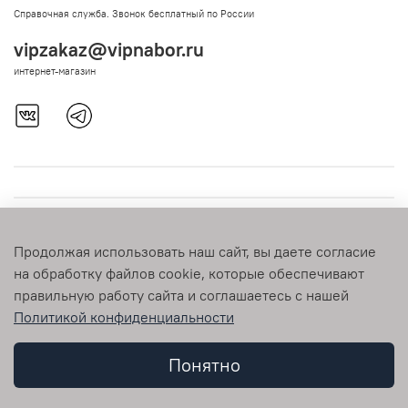
Справочная служба. Звонок бесплатный по России
vipzakaz@vipnabor.ru
интернет-магазин
Продолжая использовать наш сайт, вы даете согласие
на обработку файлов cookie, которые обеспечивают
правильную работу сайта и соглашаетесь с нашей
Политикой конфиденциальности
© 2009-2026 vipnabor.ru Любое использование контента без
письменного разрешения запрещено
Понятно