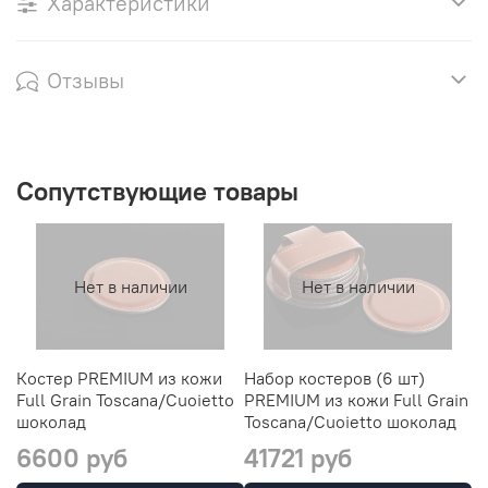
Характеристики
Отзывы
Сопутствующие товары
Нет в наличии
Нет в наличии
Костер PREMIUM из кожи
Набор костеров (6 шт)
Е
Full Grain Toscana/Cuoietto
PREMIUM из кожи Full Grain
ко
шоколад
Toscana/Cuoietto шоколад
T
6600 руб
41721 руб
1