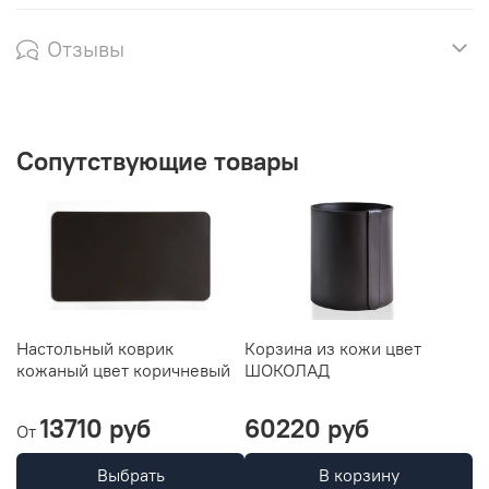
Отзывы
Сопутствующие товары
Настольный коврик
Корзина из кожи цвет
Л
кожаный цвет коричневый
ШОКОЛАД
к
13710 руб
60220 руб
2
От
Выбрать
В корзину