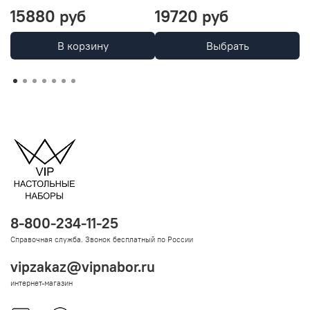
15880 руб
19720 руб
4
В корзину
Выбрать
8-800-234-11-25
Справочная служба. Звонок бесплатный по России
vipzakaz@vipnabor.ru
интернет-магазин