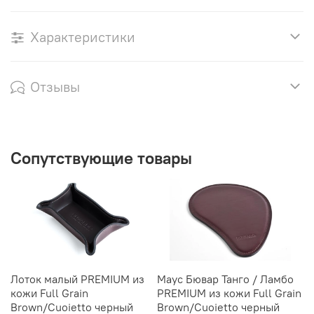
Характеристики
Отзывы
Сопутствующие товары
Лоток малый PREMIUM из
Маус Бювар Танго / Ламбо
Н
кожи Full Grain
PREMIUM из кожи Full Grain
P
Brown/Cuoietto черный
Brown/Cuoietto черный
B