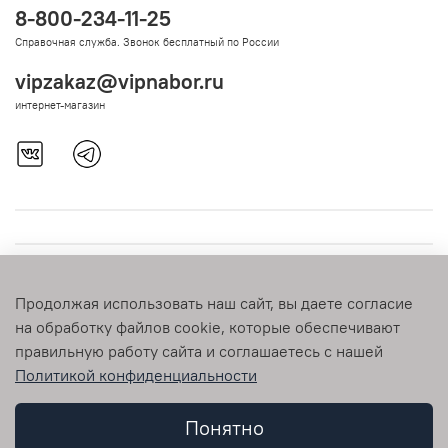
8-800-234-11-25
Справочная служба. Звонок бесплатный по России
vipzakaz@vipnabor.ru
интернет-магазин
Продолжая использовать наш сайт, вы даете согласие
на обработку файлов cookie, которые обеспечивают
правильную работу сайта и соглашаетесь с нашей
Политикой конфиденциальности
© 2009-2026 vipnabor.ru Любое использование контента без
письменного разрешения запрещено
Понятно