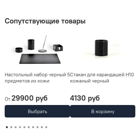
Сопутствующие товары
Настольный набор черный 5
Стакан для карандашей H10
С
предметов из кожи
кожаный черный
ч
29900 руб
4130 руб
3
От
Выбрать
В корзину