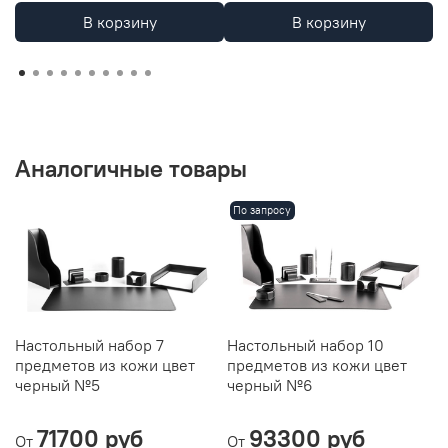
В корзину
В корзину
Аналогичные товары
По запросу
Настольный набор 7
Настольный набор 10
Н
предметов из кожи цвет
предметов из кожи цвет
р
черный №5
черный №6
и
B
71700 руб
93300 руб
От
От