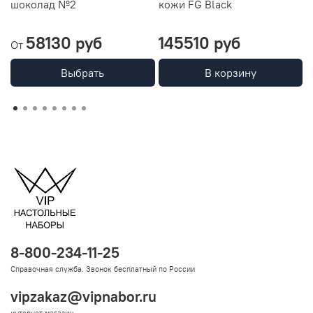
шоколад №2
кожи FG Black
ц
58130 руб
145510 руб
От
О
Выбрать
В корзину
8-800-234-11-25
Справочная служба. Звонок бесплатный по России
vipzakaz@vipnabor.ru
интернет-магазин