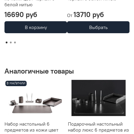
белой нитью
н
16690 руб
13710 руб
5
От
В корзину
Выбрать
Аналогичные товары
В НАЛИЧИИ
Набор настольный 6
Подарочный настольный
А
предметов из кожи цвет
набор люкс 6 предметов из
с