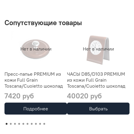
Сопутствующие товары
Нет в наличии
Нет в наличии
Пресс-папье PREMIUM из
ЧАСЫ D85/D103 PREMIUM
Р
кожи Full Grain
из кожи Full Grain
P
Toscana/Cuoietto шоколад
Toscana/Cuoietto шоколад
T
7420 руб
40020 руб
1
Подробнее
Выбрать