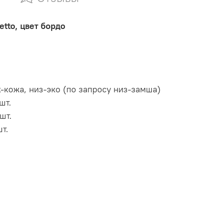
tto, цвет бордо
-кожа, низ-эко (по запросу низ-замша)
шт.
шт.
т.