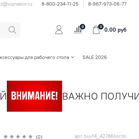
az@vipnabor.ru
8-800-234-11-25
8-967-973-06-77
0
0
0.00 руб
ксессуары для рабочего стола
SALE 2026
ВАЖНО ПОЛУЧИТЬ 
арт.
buv14_42786bordo
(0)