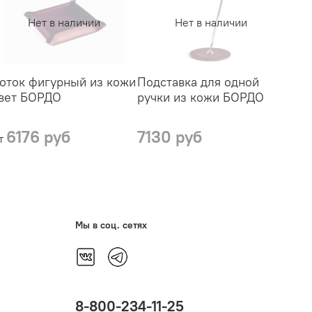
Нет в наличии
Нет в наличии
оток фигурный из кожи
Подставка для одной
Папк
вет БОРДО
ручки из кожи БОРДО
кожи
6176 руб
7130 руб
218
т
Мы в соц. сетях
8-800-234-11-25