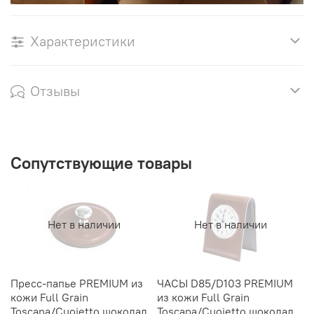
Характеристики
Отзывы
Сопутствующие товары
Нет в наличии
Нет в наличии
Пресс-папье PREMIUM из
ЧАСЫ D85/D103 PREMIUM
Р
кожи Full Grain
из кожи Full Grain
P
Toscana/Cuoietto шоколад
Toscana/Cuoietto шоколад
T