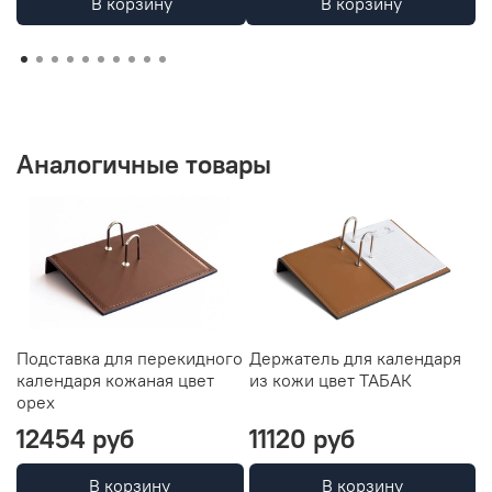
В корзину
В корзину
Аналогичные товары
Подставка для перекидного
Держатель для календаря
Д
календаря кожаная цвет
из кожи цвет ТАБАК
L
орех
T
12454 руб
11120 руб
В корзину
В корзину