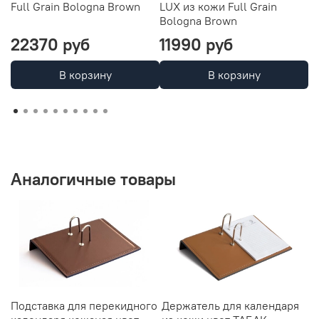
Full Grain Bologna Brown
LUX из кожи Full Grain
G
Bologna Brown
22370 руб
11990 руб
9
В корзину
В корзину
Аналогичные товары
Подставка для перекидного
Держатель для календаря
Д