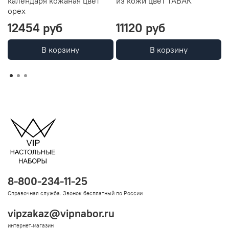
календаря кожаная цвет
из кожи цвет ТАБАК
и
орех
ш
12454 руб
11120 руб
В корзину
В корзину
8-800-234-11-25
Справочная служба. Звонок бесплатный по России
vipzakaz@vipnabor.ru
интернет-магазин