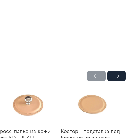
ресс-папье из кожи
Костер - подставка под
Лото
вет NATURALE
бокал из кожи цвет
гори