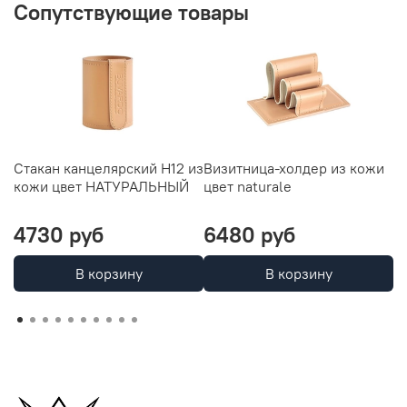
Сопутствующие товары
Стакан канцелярский H12 из
Визитница-холдер из кожи
П
кожи цвет НАТУРАЛЬНЫЙ
цвет naturale
и
4730 руб
6480 руб
1
В корзину
В корзину