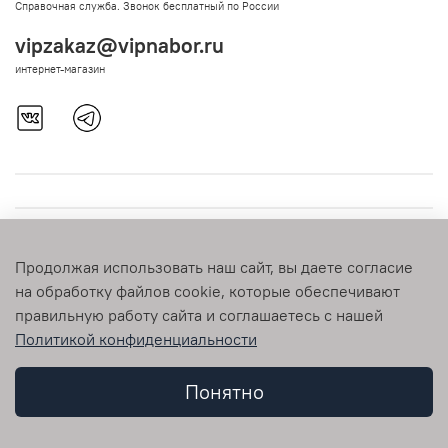
Справочная служба. Звонок бесплатный по России
vipzakaz@vipnabor.ru
интернет-магазин
Продолжая использовать наш сайт, вы даете согласие
на обработку файлов cookie, которые обеспечивают
правильную работу сайта и соглашаетесь с нашей
Политикой конфиденциальности
© 2009-2026 vipnabor.ru Любое использование контента без
письменного разрешения запрещено
Понятно